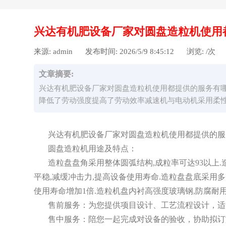
兴达有机肥设备厂家对圆盘造粒机使用
来源: admin
发布时间: 2026/5/9 8:45:12
浏览:
/次
文章摘要:
兴达有机肥设备厂家对圆盘造粒机使用都提供的服务有哪
降低了劳动强度提高了劳动效率减速机与电动机采用柔
兴达有机肥设备厂家对圆盘造粒机使用都提供的服
圆盘造粒机用途及特点：
造粒盘盘角采用整体圆弧结构,成粒率可达93以上.造
平稳,减缓冲击力,提高设备使用寿命.造粒盘盘底采用多
使用寿命增加1倍.造粒机盘内衬高强度玻璃钢,防腐
售前服务：为您提供项目设计、工艺流程设计，适合
售中服务：陪您一起完成对设备的验收，协助拟订