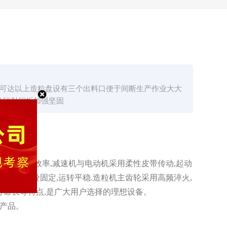
率可达以上造粒盘设有三个出料口便于间断生产作业大大
条辐射钢板加强坚固
提高了劳动效率,减速机与电动机采用柔性皮带传动,起动
不需地脚螺栓固定,运转平稳.造粒机主齿轮采用高频淬火,
寿命长等特点,是广大用户选择的理想设备。
产品。