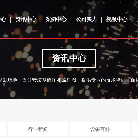
中心
资讯中心
案例中心
公司实力
视频中心
资讯中心
规划场地、设计安装基础图和流程图，提供专业的技术培训，而
行业新闻
设备百科