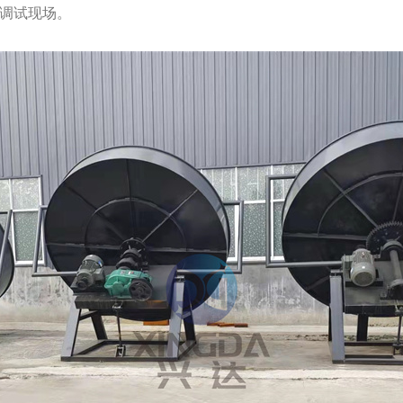
调试现场。