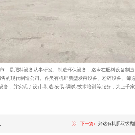
，是肥料设备从事研发、制造环保设备，迄今在肥料设备制造
销售的现代制造公司。各类有机肥新型发酵设备、粉碎设备、筛
成套设备，并实现了设计-制造-安装-调试-技术培训等服务，为上千
点
下一篇:
兴达有机肥双级抛