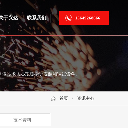
关于兴达
联系我们
15649268666
且派技术人员现场指导安装和调试设备。
首页
/
资讯中心
技术资料